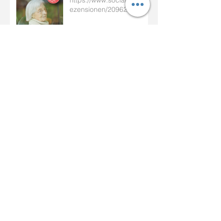
https://www.socialnet.de/r
ezensionen/20962.php
Studie: 3D-Videospiele könnten vor
Demenz schützen helfen
Folgen Sie uns!
02841 - 36 81 646
Teilen
info@curadomi.de