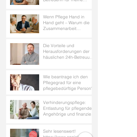
Eltern?
Wenn Pflege Hand in
Hand geht – Warum die
Zusammenarbeit
zwischen ambulanten
Pflegediensten und 24h-
Die Vorteile und
Betreuung so wertvoll ist.
Herausforderungen der
häuslichen 24h-Betreuung
für Senioren
Wie beantrage ich den
Pflegegrad für eine
pflegebedürftige Person?
Verhinderungspflege:
Entlastung für pflegende
Angehörige und finanzielle
Unterstützung durch die
Pflegekasse
Sehr lesenswert!