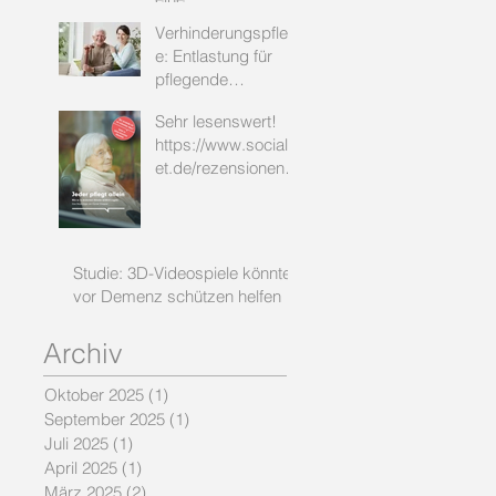
pflegebedürftige
Verhinderungspfleg
Person?
e: Entlastung für
pflegende
Angehörige und
Sehr lesenswert!
finanzielle
https://www.socialn
Unterstützung
et.de/rezensionen/2
durch die
0962.php
Pflegekasse
Studie: 3D-Videospiele könnten
vor Demenz schützen helfen
Archiv
Oktober 2025
(1)
1 Beitrag
September 2025
(1)
1 Beitrag
Juli 2025
(1)
1 Beitrag
April 2025
(1)
1 Beitrag
März 2025
(2)
2 Beiträge