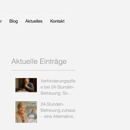
r
Blog
Aktuelles
Kontakt
Aktuelle Einträge
Verhinderungspfleg
e bei 24-Stunden-
Betreuung: So
sichern Sie sich die
24-Stunden-
Leistung
Betreuung zuhause
– eine Alternative
zum Pflegeheim