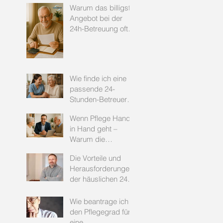
Warum das billigste
Angebot bei der
24h-Betreuung oft
keine gute Idee ist
Wie finde ich eine
passende 24-
Stunden-Betreuerin
für meine Eltern?
Wenn Pflege Hand
in Hand geht –
Warum die
Zusammenarbeit
Die Vorteile und
zwischen
Herausforderungen
ambulanten
der häuslichen 24h-
Pflegediensten und
Betreuung für
24h-Betreuung so
Senioren
Wie beantrage ich
wertvoll ist.
den Pflegegrad für
eine