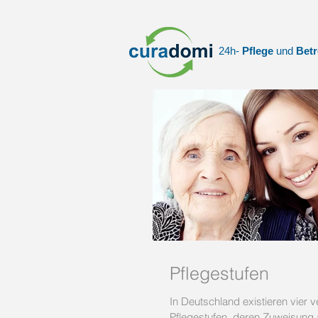
24h-
Pflege
und
Bet
Pflegestufen
In Deutschland existieren vier verschiedene
Pflegestufen, deren Zuweisung 